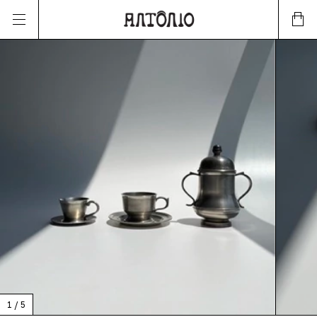
1
/
5