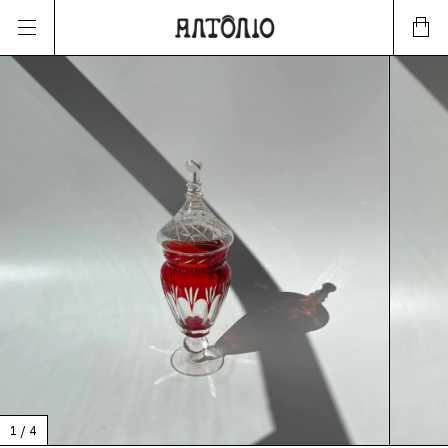
1
/
4