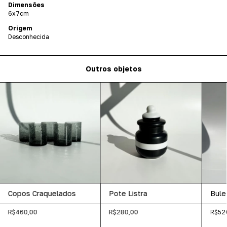
Dimensões
6x7cm
Origem
Desconhecida
Outros objetos
Copos Craquelados
Pote Listra
Bule
R$460,00
R$280,00
R$52