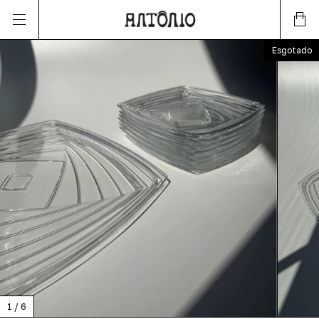
Esgotado
1
/
6