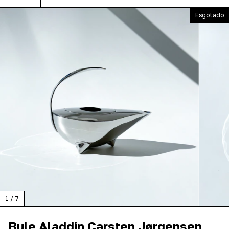
Esgotado
1
/
7
Bule Aladdin Carsten Jørgensen